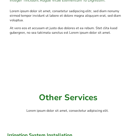
Integer Tincidunt Augue Vitae Elementum To Dignissim.
Lorem ipsum dolor sit amet, consetetur sadipscing elitr, sed diam nonumy
eirmod tempor invidunt ut labore et dolore magna aliquyam erat, sed diam
voluptua.
At vero eos et accusam et justo duo dolores et ea rebum. Stet clita kasd
gubergren, no sea takimata sanctus est Lorem ipsum dolor sit amet.
Other Services
Lorem ipsum dolor sit amet, consectetur adipiscing elit.
Irrigation System Installation