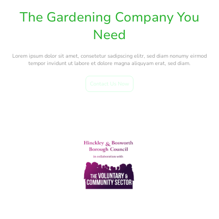
The Gardening Company You
Need
Lorem ipsum dolor sit amet, consetetur sadipscing elitr, sed diam nonumy eirmod
tempor invidunt ut labore et dolore magna aliquyam erat, sed diam.
Contact Us Now
© Copyright. All rights reserved.